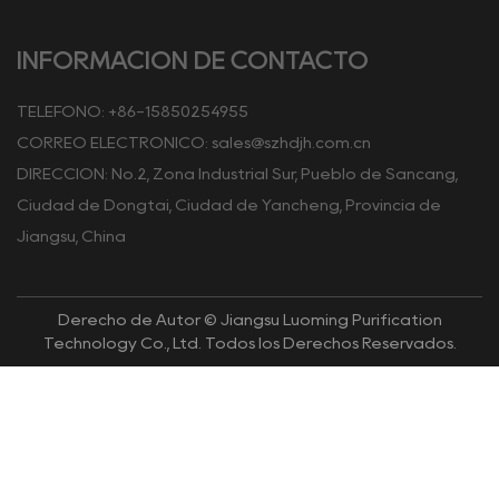
INFORMACIÓN DE CONTACTO
TELÉFONO: +86-15850254955
CORREO ELECTRÓNICO:
sales@szhdjh.com.cn
DIRECCIÓN: No.2, Zona Industrial Sur, Pueblo de Sancang,
Ciudad de Dongtai, Ciudad de Yancheng, Provincia de
Jiangsu, China
Derecho de Autor © Jiangsu Luoming Purification
Technology Co., Ltd. Todos los Derechos Reservados.