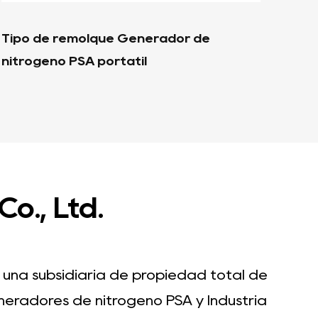
Serie HDFC Generador de nitrógeno de
Ge
purificación de hidrógeno
pu
HD
o., Ltd.
 una subsidiaria de propiedad total de
eneradores de nitrógeno PSA
y
Industria