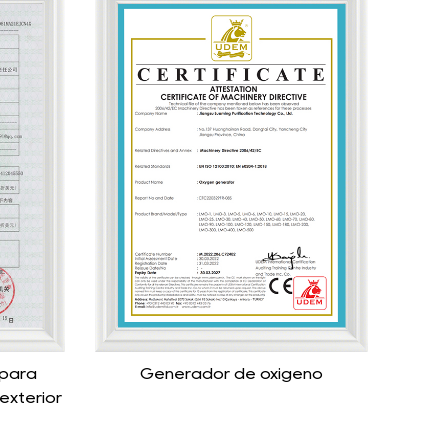
geno
Generador de nitrógeno CE