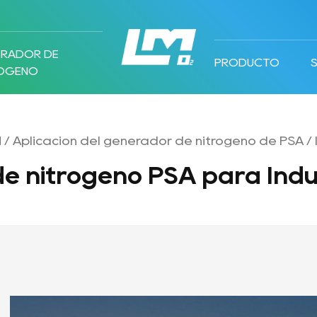
ERADOR DE
PRODUCTO
RÓGENO
N
/
Aplicación del generador de nitrógeno de PSA
/
e nitrógeno PSA para Indus