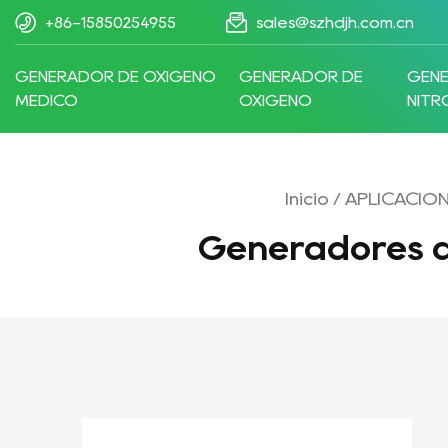
+86-15850254955
sales@szhdjh.com.cn
GENERADOR DE OXÍGENO
GENERADOR DE
GEN
MÉDICO
OXÍGENO
NIT
Inicio
/
APLICACIÓ
Generadores d