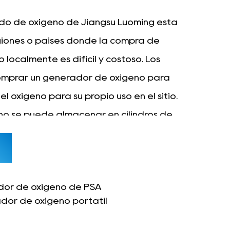
ado de oxígeno de Jiangsu Luoming está
iones o países donde la compra de
o localmente es difícil y costoso. Los
omprar un generador de oxígeno para
el oxígeno para su propio uso en el sitio.
no se puede almacenar en cilindros de
 a otros lugares, proporcionando una
tro de oxígeno en el sitio rentable y
or de oxígeno de PSA
dor de oxígeno portátil