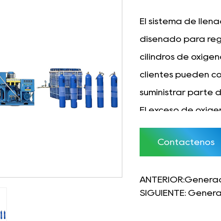
El sistema de llen
diseñado para reg
cilindros de oxígen
clientes pueden c
suministrar parte d
El exceso de oxíge
oxígeno y venderse
Contáctenos
solución de suminis
eficiente.
ANTERIOR:Generad
SIGUIENTE: Genera