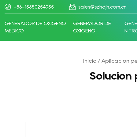
+86-15850254955
sales@szhdjh.com.cn
GENERADOR DE OXÍGENO
GENERADOR DE
GEN
MÉDICO
OXÍGENO
NIT
Inicio
/
Aplicación p
Solución 