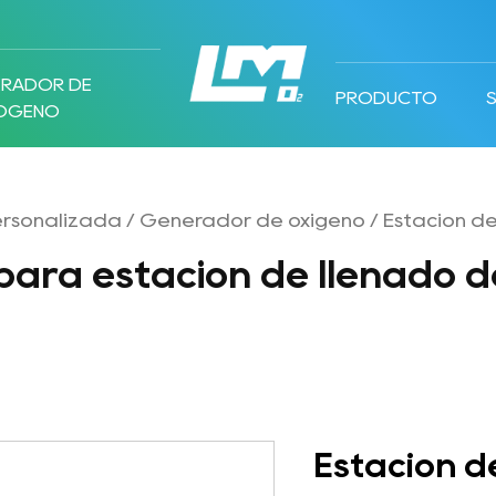
ERADOR DE
PRODUCTO
RÓGENO
ersonalizada
/
Generador de oxígeno
/
Estación de
para estación de llenado 
Estación d